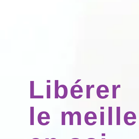
Li
bérer
le meill